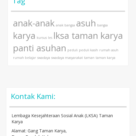
Tag
anak-anak
asuh
anak bangsa
bangsa
karya
lksa taman karya
kursus
les
panti asuhan
peduli
peduli kasih
rumah asuh
rumah belajar
swadaya
swadaya masyarakat
taman
taman karya
Kontak Kami:
Lembaga Kesejahteraan Sosial Anak (LKSA) Taman
Karya
Alamat: Gang Taman Karya,