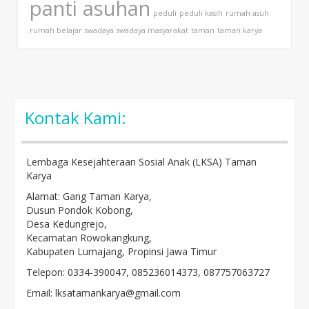
panti asuhan
peduli
peduli kasih
rumah asuh
rumah belajar
swadaya
swadaya masyarakat
taman
taman karya
Kontak Kami:
Lembaga Kesejahteraan Sosial Anak (LKSA) Taman
Karya
Alamat: Gang Taman Karya,
Dusun Pondok Kobong,
Desa Kedungrejo,
Kecamatan Rowokangkung,
Kabupaten Lumajang, Propinsi Jawa Timur
Telepon: 0334-390047, 085236014373, 087757063727
Email: lksatamankarya@gmail.com