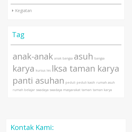
Kegiatan
Tag
anak-anak
asuh
anak bangsa
bangsa
karya
lksa taman karya
kursus
les
panti asuhan
peduli
peduli kasih
rumah asuh
rumah belajar
swadaya
swadaya masyarakat
taman
taman karya
Kontak Kami: