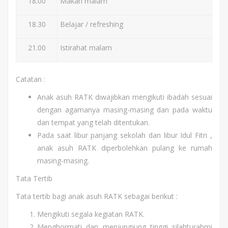
18.00
Makan malam
18.30
Belajar / refreshing
21.00
Istirahat malam
Catatan :
Anak asuh RATK diwajibkan mengikuti ibadah sesuai
dengan agamanya masing-masing dan pada waktu
dan tempat yang telah ditentukan.
Pada saat libur panjang sekolah dan libur Idul Fitri ,
anak asuh RATK diperbolehkan pulang ke rumah
masing-masing.
Tata Tertib
Tata tertib bagi anak asuh RATK sebagai berikut :
Mengikuti segala kegiatan RATK.
Menghormati dan menjungjung tinggi silahturahmi