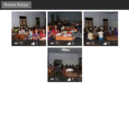
Rumah Belajar
70
1
73
0
51
0
52
0