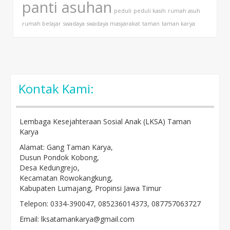
panti asuhan
peduli
peduli kasih
rumah asuh
rumah belajar
swadaya
swadaya masyarakat
taman
taman karya
Kontak Kami:
Lembaga Kesejahteraan Sosial Anak (LKSA) Taman
Karya
Alamat: Gang Taman Karya,
Dusun Pondok Kobong,
Desa Kedungrejo,
Kecamatan Rowokangkung,
Kabupaten Lumajang, Propinsi Jawa Timur
Telepon: 0334-390047, 085236014373, 087757063727
Email: lksatamankarya@gmail.com